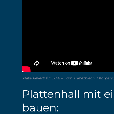
Plate Reverb für 50 € – 1 qm Trapezblech, 1 Körper
Plattenhall mit e
bauen: