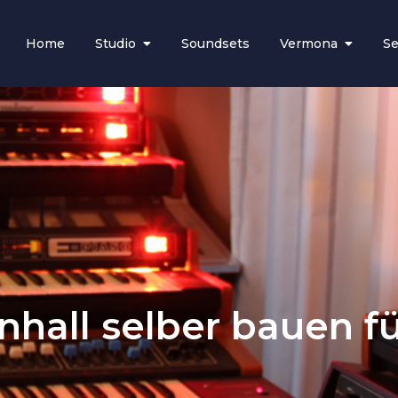
Home
Studio
Soundsets
Vermona
Se
97
los music
nhall selber bauen f