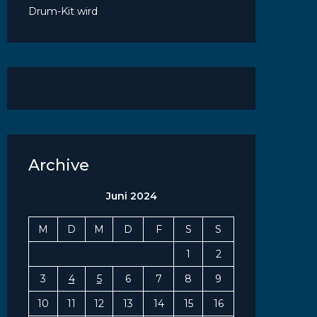
Drum-Kit wird
Archive
Juni 2024
M
D
M
D
F
S
S
1
2
3
4
5
6
7
8
9
10
11
12
13
14
15
16