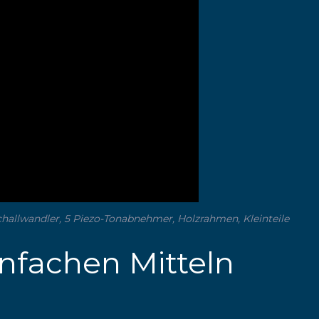
schallwandler, 5 Piezo-Tonabnehmer, Holzrahmen, Kleinteile
infachen Mitteln