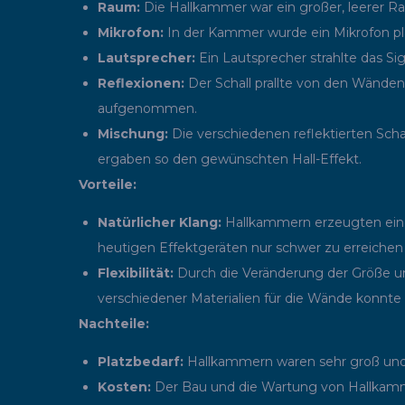
Raum:
Die Hallkammer war ein großer, leerer R
Mikrofon:
In der Kammer wurde ein Mikrofon pla
Lautsprecher:
Ein Lautsprecher strahlte das Si
Reflexionen:
Der Schall prallte von den Wänd
aufgenommen.
Mischung:
Die verschiedenen reflektierten Sch
ergaben so den gewünschten Hall-Effekt.
Vorteile:
Natürlicher Klang:
Hallkammern erzeugten einen 
heutigen Effektgeräten nur schwer zu erreichen i
Flexibilität:
Durch die Veränderung der Größe 
verschiedener Materialien für die Wände konnte 
Nachteile:
Platzbedarf:
Hallkammern waren sehr groß und sp
Kosten:
Der Bau und die Wartung von Hallkamm