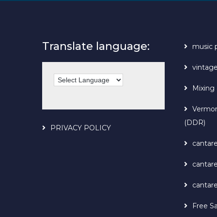
Translate language:
music 
vintag
Mixing 
Vermon
(DDR)
PRIVACY POLICY
cantare
cantar
cantar
Free S