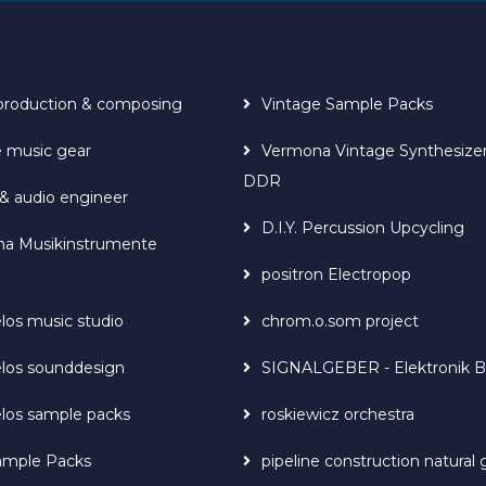
production & composing
Vintage Sample Packs
e music gear
Vermona Vintage Synthesize
DDR
& audio engineer
D.I.Y. Percussion Upcycling
a Musikinstrumente
positron Electropop
los music studio
chrom.o.som project
elos sounddesign
SIGNALGEBER - Elektronik 
elos sample packs
roskiewicz orchestra
ample Packs
pipeline construction natural 