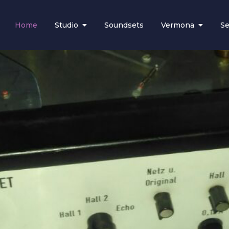
Home
Studio
Soundsets
Vermona
Se
97
los music