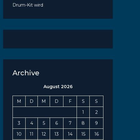
Drum-Kit wird
Archive
August 2026
M
D
M
D
F
S
S
1
2
3
4
5
6
7
8
9
10
11
12
13
14
15
16