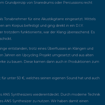
em Grundprinzip von Snaredrums oder Percussions recht
ls Tonabnehmer für eine Akustikgitarre eingesetzt. Mittels
 am Korpus befestigt und ging direkt in ein D.I.Y.
er trotzdem funktionierte, war der Klang überraschend. Es
schickt.
Dinge entstanden, trotz eines Überflusses an Klängen und
en Jahren ein Upcycling Projekt umgesetzt und aus alten
erke zu bauen. Diese kamen dann auch in Produktionen zum
 für unter 50 €, welches seinen eigenen Sound hat und auch
des ANS Synthesizers wiederentdeckt. Durch moderne Technik
des ANS Synthesizer zu nutzen. Wir haben damit einen