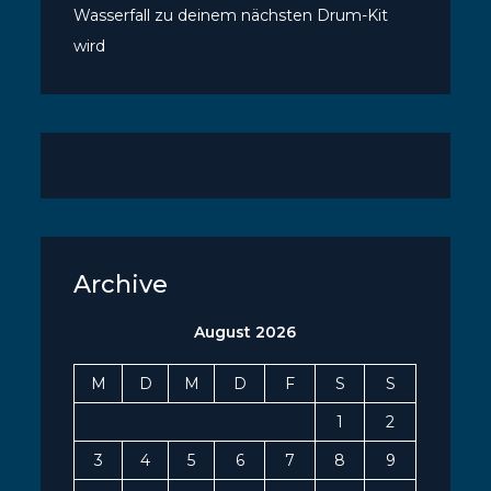
Wasserfall zu deinem nächsten Drum-Kit
wird
Archive
August 2026
M
D
M
D
F
S
S
1
2
3
4
5
6
7
8
9