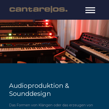
Skip
to
cantarelos
online since 1997
content
music
Audioproduktion &
Sounddesign
Das Formen von Klängen oder das erzeugen von